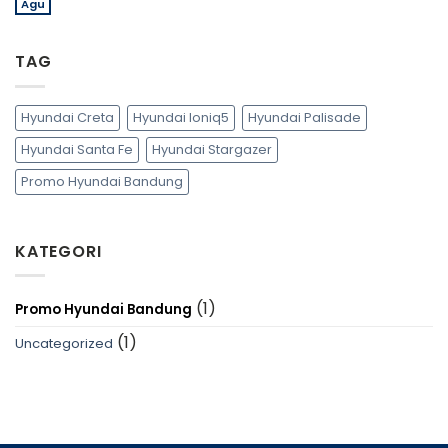
Agu
Tak
pada
ada
Jadilah
komentar
Pemilik
pada
Pertama
TAG
Promo
All
Hyundai
New
Bandung
Hyundai
Santa
Hyundai Creta
Hyundai Ioniq5
Hyundai Palisade
Fe
2024
Hyundai Santa Fe
Hyundai Stargazer
!
Promo Hyundai Bandung
KATEGORI
(1)
Promo Hyundai Bandung
(1)
Uncategorized