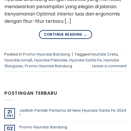
menawarkan penampilan yang elegan di jalanan.
Kenyamanan Optimal: Interior luas dan ergonomis
dengan fitur-fitur terbaru […]
→
CONTINUE READING
Posted in
Promo Hyundai Bandung
|
Tagged
Hyundai Creta
,
Hyundai Ioniq5
,
Hyundai Palisade
,
Hyundai Santa Fe
,
Hyundai
Stargazer
,
Promo Hyundai Bandung
Leave a comment
POSTINGAN TERBARU
Jadilah Pemilik Pertama All New Hyundai Santa Fe 2024
21
!
Okt
Tak
ada
Promo Hyundai Bandung
02
komentar